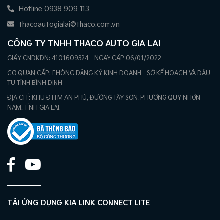
Hotline 0938 909 113
thacoautogialai@thaco.com.vn
CÔNG TY TNHH THACO AUTO GIA LAI
GIẤY CNĐKDN: 4101609324 - NGÀY CẤP 06/01/2022
CƠ QUAN CẤP: PHÒNG ĐĂNG KÝ KINH DOANH - SỞ KẾ HOẠCH VÀ ĐẦU
TƯ TỈNH BÌNH ĐỊNH
ĐỊA CHỈ: KHU ĐTTM AN PHÚ, ĐƯỜNG TÂY SƠN, PHƯỜNG QUY NHƠN
NAM, TỈNH GIA LAI.
TẢI ỨNG DỤNG KIA LINK CONNECT LITE