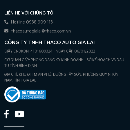
LIÊN HỆ VỚI CHÚNG TÔI
Hotline 0938 909 113
thacoautogialai@thaco.com.vn
CÔNG TY TNHH THACO AUTO GIA LAI
GIẤY CNĐKDN: 4101609324 - NGÀY CẤP 06/01/2022
CƠ QUAN CẤP: PHÒNG ĐĂNG KÝ KINH DOANH - SỞ KẾ HOẠCH VÀ ĐẦU
TƯ TỈNH BÌNH ĐỊNH
ĐỊA CHỈ: KHU ĐTTM AN PHÚ, ĐƯỜNG TÂY SƠN, PHƯỜNG QUY NHƠN
NAM, TỈNH GIA LAI.