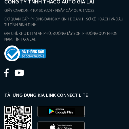
CÔNG TY TNHH THACO AUTO GIA LAI
GIẤY CNĐKDN: 4101609324 - NGÀY CẤP 06/01/2022
CƠ QUAN CẤP: PHÒNG ĐĂNG KÝ KINH DOANH - SỞ KẾ HOẠCH VÀ ĐẦU
TƯ TỈNH BÌNH ĐỊNH
ĐỊA CHỈ: KHU ĐTTM AN PHÚ, ĐƯỜNG TÂY SƠN, PHƯỜNG QUY NHƠN
NAM, TỈNH GIA LAI.
TẢI ỨNG DỤNG KIA LINK CONNECT LITE