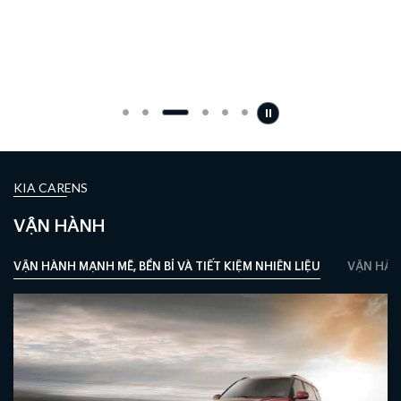
KIA CARENS
VẬN HÀNH
VẬN HÀNH MẠNH MẼ, BỀN BỈ VÀ TIẾT KIỆM NHIÊN LIỆU
VẬN HÀN