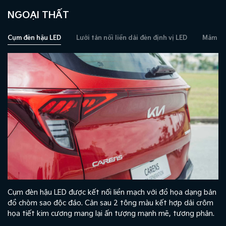
NGOẠI THẤT
Cụm đèn hậu LED
Lưới tản nối liền dải đèn định vị LED
Mâm xe 
Cụm đèn hậu LED được kết nối liền mạch với đồ họa dạng bản
đồ chòm sao độc đáo. Cản sau 2 tông màu kết hợp dải crôm
họa tiết kim cương mang lại ấn tượng mạnh mẽ, tương phản.