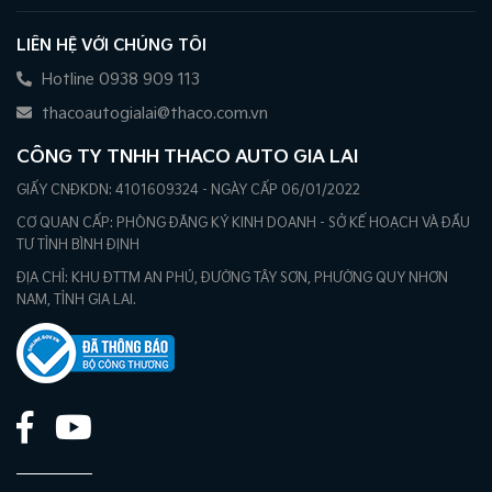
LIÊN HỆ VỚI CHÚNG TÔI
Hotline 0938 909 113
thacoautogialai@thaco.com.vn
CÔNG TY TNHH THACO AUTO GIA LAI
GIẤY CNĐKDN: 4101609324 - NGÀY CẤP 06/01/2022
CƠ QUAN CẤP: PHÒNG ĐĂNG KÝ KINH DOANH - SỞ KẾ HOẠCH VÀ ĐẦU
TƯ TỈNH BÌNH ĐỊNH
ĐỊA CHỈ: KHU ĐTTM AN PHÚ, ĐƯỜNG TÂY SƠN, PHƯỜNG QUY NHƠN
NAM, TỈNH GIA LAI.