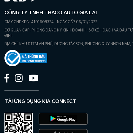
CÔNG TY TNHH THACO AUTO GIA LAI
GIẤY CNĐKDN: 4101609324 - NGÀY CẤP 06/01/2022
CƠ QUAN CẤP: PHÒNG ĐĂNG KÝ KINH DOANH - SỞ KẾ HOẠCH VÀ ĐẦU TƯ 
ĐỊNH
ĐỊA CHỈ: KHU ĐTTM AN PHÚ, ĐƯỜNG TÂY SƠN, PHƯỜNG QUY NHƠN NAM, TỈ
TẢI ỨNG DỤNG KIA CONNECT