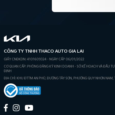
CÔNG TY TNHH THACO AUTO GIA LAI
GIẤY CNĐKDN: 4101609324 - NGÀY CẤP 06/01/2022
CƠ QUAN CẤP: PHÒNG ĐĂNG KÝ KINH DOANH - SỞ KẾ HOẠCH VÀ ĐẦU TƯ 
ĐỊNH
ĐỊA CHỈ: KHU ĐTTM AN PHÚ, ĐƯỜNG TÂY SƠN, PHƯỜNG QUY NHƠN NAM, TỈ